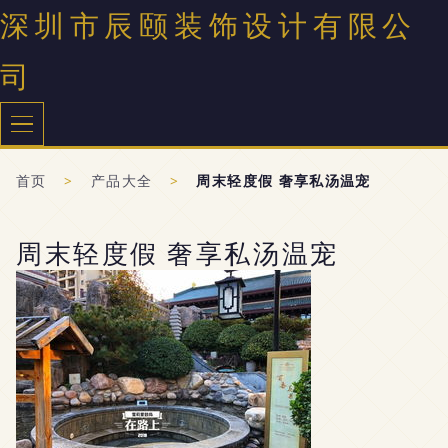
深圳市辰颐装饰设计有限公
司
首页
>
产品大全
>
周末轻度假 奢享私汤温宠
周末轻度假 奢享私汤温宠