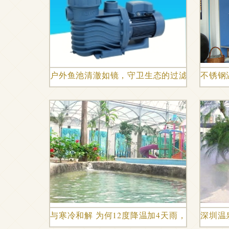
户外鱼池清澈如镜，守卫生态的过滤设备与温
不锈钢
与寒冷和解 为何12度降温加4天雨，才是最宜
深圳温