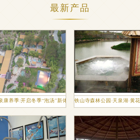
最新产品
场有妙招！_财经_网 温泉设备
泉康养季:开启冬季“泡汤”新体验
铁山寺森林公园·天泉湖·黄