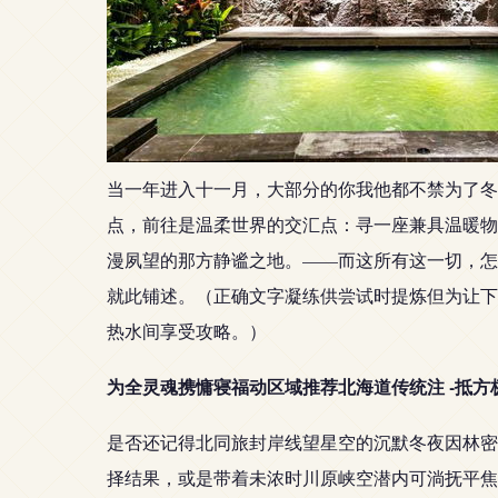
当一年进入十一月，大部分的你我他都不禁为了冬
点，前往是温柔世界的交汇点：寻一座兼具温暖物
漫夙望的那方静谧之地。——而这所有这一切，怎
就此铺述。（正确文字凝练供尝试时提炼但为让下
热水间享受攻略。）
为全灵魂携慵寝福动区域推荐北海道传统注 -抵
是否还记得北同旅封岸线望星空的沉默冬夜因林密
择结果，或是带着未浓时川原峡空潜内可淌抚平焦