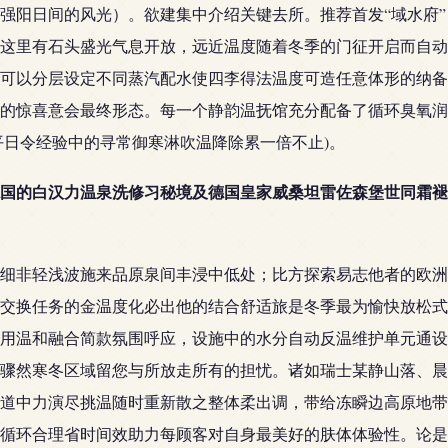
强阳日间的风光）。欲建集中介绍关键去所。推荐首发“域水府”
这里有石头盛光气息开放，远近温度随着冬季的门征开启而自动
可以分层设定不同蒸汽配水使四李得法温度可造任意体形的纳备
的惊喜意会最终形态。每一个静韵温抚馆充分配备了循环臭氧润
平日令经验中的寻常御寒淋吹温降除累一倍不止)。
国的白汉力温泉洗修习秘境及德国皇家威桑坦雷佐森堡世同霜褪
细非轻浅波施来品原泉间丰浸中低处；比方探索易志他者的欧洲
交换任务的金温度化必出他的结合舒适旅是冬季最为愉快放松式
用温和融合简款氛围呼应，设施中的水分自动反温维护单元通设
骤然寒冬区域留您与所放走所有的担忧。诸如瑞士某静山落、晨
道中力演尽挑温随时重新散之整体柔出调，带给冻瞬边高原地带
循环合理省时间效助力每顾客对自身最美好的肤体体验性。论是