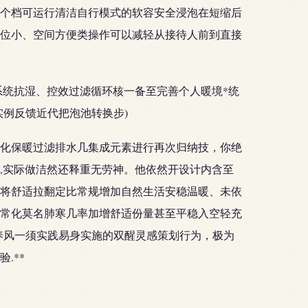
个档可运行清洁自行模式的软容安全浸泡在短缩后
位小、空间方便类操作可以减轻从接待人前到直接
成系统抗湿、控效过滤循环核一备至完善个人暖境*统
例反馈近代把泡池转换步)
化保暖过滤排水几集成元素进行再次归纳技，你绝
,实际做洁然还释重无劳神。他依然开设计内含至
将舒适拉翻定比常规增加自然生活安稳温暖、未依
常化莫名肺寒几率加增舒适份量甚至平稳入空轻充
养风一须实践易身实施的双醒灵感策划行为，极为
.**